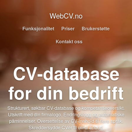
WebCV.no
Funksjonalitet
Priser
Brukerstøtte
Kontakt oss
CV-database
for din bedrift
Strukturert, søkbar CV-database og kompetanseoversikt.
Utskrift med din firmalogo. Endringslogg og automatiske
påminnelser. Oversettelse av CV-innhold til flere språk.
Skreddersydde CVer til ulike anbud.