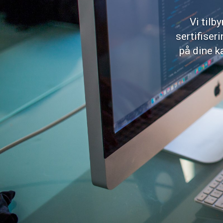
Vi tilb
sertifiser
på dine k