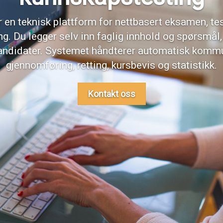
yr en teknisk plattform for nettbasert eksamen, te
ing. Du legger selv inn faglig innhold og spørsmål
andidater. Systemet håndterer automatisk komm
gjennomføring, retting, kursbevis og statistikk.
Kontakt oss