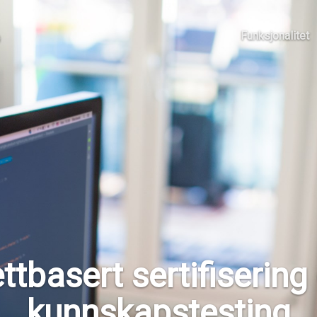
o
Funksjonalitet
ttbasert sertifisering
kunnskapstesting