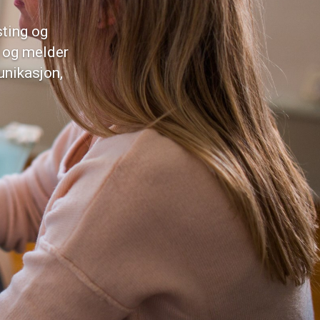
sting og
, og melder
unikasjon,