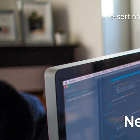
e-sert.n
Ne